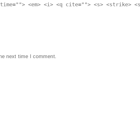
time=""> <em> <i> <q cite=""> <s> <strike> <
the next time I comment.