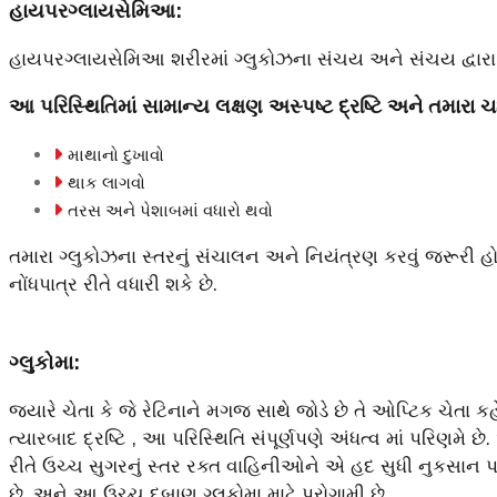
હાયપરગ્લાયસેમિઆ:
હાયપરગ્લાયસેમિઆ શરીરમાં ગ્લુકોઝના સંચય અને સંચય દ્વારા વર
આ પરિસ્થિતિમાં સામાન્ય લક્ષણ અસ્પષ્ટ દ્રષ્ટિ અને તમારા 
માથાનો દુખાવો
થાક લાગવો
તરસ અને પેશાબમાં વધારો થવો
તમારા ગ્લુકોઝના સ્તરનું સંચાલન અને નિયંત્રણ કરવું જરૂરી હ
નોંધપાત્ર રીતે વધારી શકે છે.
ગ્લુકોમા:
જ્યારે ચેતા કે જે રેટિનાને મગજ સાથે જોડે છે તે ઓપ્ટિક ચેત
ત્યારબાદ દ્રષ્ટિ , આ પરિસ્થિતિ સંપૂર્ણપણે અંધત્વ માં પરિણમે
રીતે ઉચ્ચ સુગરનું સ્તર રક્ત વાહિનીઓને એ હદ સુધી નુકસાન 
છે. અને આ ઉચ્ચ દબાણ ગ્લુકોમા માટે પુરોગામી છે.