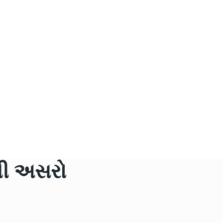
તી અસરો
 પર થતી અસરો