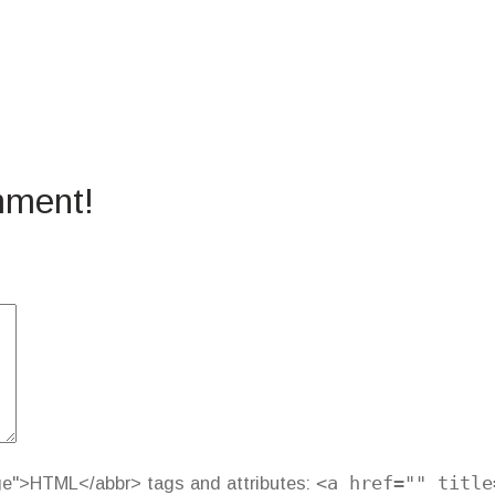
mment!
ge">HTML</abbr> tags and attributes:
<a href="" title