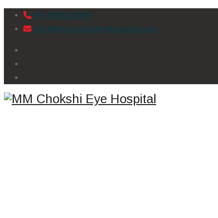
+91-9081333897
info@mmchokshieyehospital.com