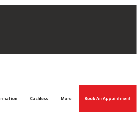
ormation
Cashless
More
Book An Appointment