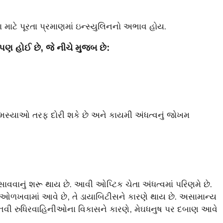
ા માટે પૂરતા પ્રમાણમાં ઇન્સ્યુલિનનો અભાવ હોય.
 પણ હોઈ છે, જે નીચે મુજબ છે:
ુ સમસ્યાઓ તરફ દોરી શકે છે અને કાયમી અંધત્વનું જોખમ
સાવવાનું શરૂ થાય છે. આવી ઓપ્ટિક ચેતા અંધત્વમાં પરિણમે છે.
રીકે ઓળખવામાં આવે છે, તે ડાયાબિટીસને કારણે થાય છે. અસામાન્ય
. નવી રુધિરવાહિનીઓના વિકાસને કારણે, મેઘધનુષ પર દબાણ આવે