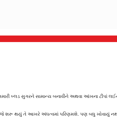
. તમારી બ્લડ સુગરને સામાન્ય બનાવીને અથવા આંખના ટીપાં લઈ
ીકે જે શરૂ થયું તે આખરે અંધત્વમાં પરિણમશે. પણ બધુ ખોવાય