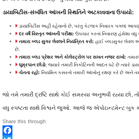
ડાયાબિટીસ-સંબંધિત આંખની સ્થિતિને અટકાવવાના ઉપાયો:
ડાયાબિટીસ અહીં રહેવાનો છે, પરંતુ કેટલાક નિવારક પગલાં આપણ
દર વર્ષે વિસ્તૃત આંખની પરીક્ષા:
ઉપચાર કરતાં નિવારણ હંમેશા વધુ 
તમારા બ્લડ સુગર લેવલને નિયંત્રિત કરો:
હાઈ બ્લડસુગર લેવલ આંખ
છે.
તમારા બ્લડ પ્રેશર અને કોલેસ્ટ્રોલ પર સખત નજર રાખો:
તમારું
ધૂમ્રપાન છોડો:
જયારે તમારી નિકોટિનની આદત ઘટે છે ત્યારે ડા
ચેતતા રહો:
નિયમિત કસરતો તમારી આંખોનું રક્ષણ કરે છે અને તમા
જો તમે તમારી દ્રષ્ટિ સાથે કોઈ સમસ્યા અનુભવી રહ્યા છો,
વધુ સ્પષ્ટતા સાથે વિશ્વને જુઓ. આજે જ એપોઇન્ટમેન્ટ બુક ક
Share this through: