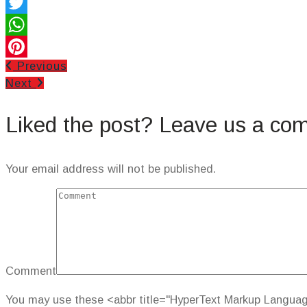
Facebook
Twitter
WhatsApp
Previous
Pinterest
Next
Liked the post? Leave us a co
Your email address will not be published.
Comment
You may use these <abbr title="HyperText Markup Langua