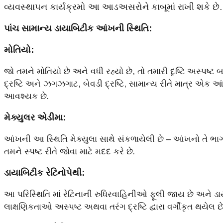
વ્યવસ્થાપન કાર્યક્રમો આ આડઅસરોને કાબૂમાં રાખી શકે છે. ત
પાંચ સામાન્ય ડાયાબિટીક આંખની સ્થિતિ:
મોતિયો:
જો તમને મોતિયો છે અને વધી રહ્યો છે, તો તમારી દૃષ્ટિ અસ્પષ્ટ
દ્રષ્ટિ અને ઝગઝગાટ, બેવડી દ્રષ્ટિ, સામાન્ય રીતે માત્ર એક આં
આવશ્યક છે.
મેક્યુલર એડીમા:
આંખની આ સ્થિતિ મેક્યુલા સાથે સંકળાયેલી છે – આંખનો તે ભાગ 
તમને સ્પષ્ટ રીતે જોવા માટે મદદ કરે છે.
ડાયાબિટીક રેટિનોપેથી:
આ પરિસ્થિતિ માં રેટિનાની રુધિરવાહિનીઓ ફૂલી જાય છે અને ડાય
લાક્ષણિકતાઓ અસ્પષ્ટ અથવા તરંગ દ્રષ્ટિ દ્વારા વર્ગીકૃત થયેલ છે