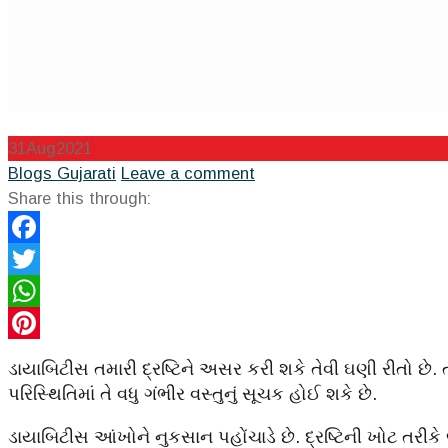
31
Aug
2021
Categories
Blogs Gujarati
Leave a comment
Share this through:
Facebook
Twitter
WhatsApp
Pinterest
ડાયાબિટીસ તમારી દ્રષ્ટિને અસર કરી શકે તેવી ઘણી રીતો છે
પરિસ્થિતિમાં તે વધુ ગંભીર વસ્તુનું સૂચક હોઈ શકે છે.
ડાયાબિટીસ આંખોને નુકસાન પહોંચાડે છે. દ્રષ્ટિની ખોટ તર