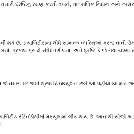
મારી દ્રષ્ટિનું રક્ષણ કરતી વખતે, તાત્કાલિક નિદાન અને અસર
 બની શકે છે. ડાયાબિટીસના લીધે સામાન્ય વ્યક્તિઓ કરતાં નાની ઉંમ
ખમાં, પ્રકાશ પ્રત્યે સંવેદનશીલતા, અને દ્રષ્ટિ કે જે નવા ચશ્મ
જે તમારા મગજમાં શ્રેષ્ઠ રિઝોલ્યુશન છબીઓ પહોંચાડવા માટે જવાબ
ાબિટીક રેટિનોપેથીમાં મેક્યુલામાં લીક થાય છે. આનાથી સોજો આવ
.