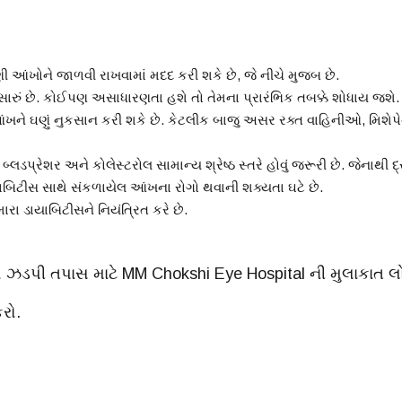
ી આંખોને જાળવી રાખવામાં મદદ કરી શકે છે, જે નીચે મુજબ છે.
સારું છે. કોઈપણ અસાધારણતા હશે તો તેમના પ્રારંભિક તબક્કે શોધાય જશે.
ને ઘણું નુકસાન કરી શકે છે. કેટલીક બાજુ અસર રક્ત વાહિનીઓ, મિશેપેન લ
 બ્લડપ્રેશર અને કોલેસ્ટરોલ સામાન્ય શ્રેષ્ઠ સ્તરે હોવું જરૂરી છે. જેનાથી
યાબિટીસ સાથે સંકળાયેલ આંખના રોગો થવાની શક્યતા ઘટે છે.
રા ડાયાબિટીસને નિયંત્રિત કરે છે.
 તો ઝડપી તપાસ માટે MM Chokshi Eye Hospital ની મુલાકાત લ
રો.