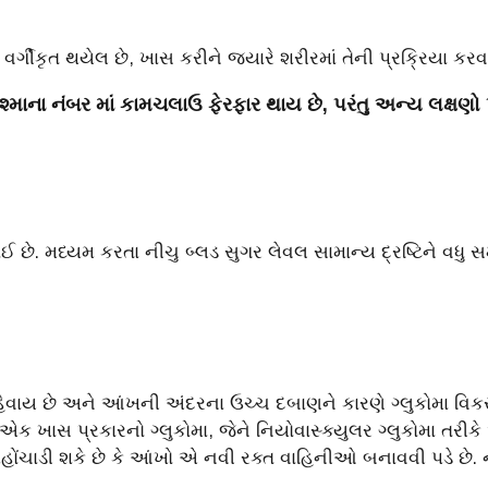
્ગીકૃત થયેલ છે, ખાસ કરીને જ્યારે શરીરમાં તેની પ્રક્રિયા કરવ
ચશ્માના નંબર માં કામચલાઉ ફેરફાર થાય છે, પરંતુ અન્ય લક્ષણો
ોઈ છે. મધ્યમ કરતા નીચુ બ્લડ સુગર લેવલ સામાન્ય દ્રષ્ટિને વધ
ા કહેવાય છે અને આંખની અંદરના ઉચ્ચ દબાણને કારણે ગ્લુકોમા વિક
 છે. એક ખાસ પ્રકારનો ગ્લુકોમા, જેને નિયોવાસ્ક્યુલર ગ્લુકોમા ત
પહોંચાડી શકે છે કે આંખો એ નવી રક્ત વાહિનીઓ બનાવવી પડે છે